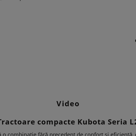
Video
Tractoare compacte Kubota Seria L
 o combinație fără precedent de confort și eficiență, c