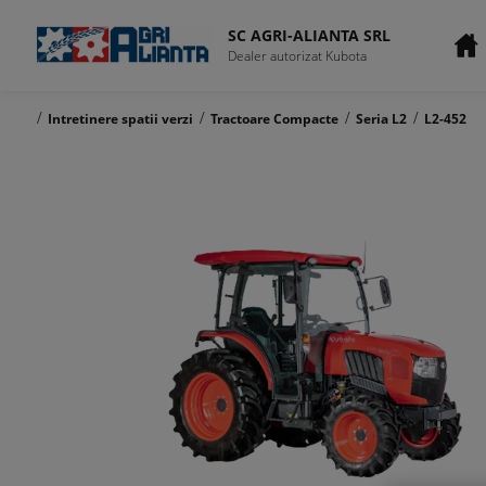
SC AGRI-ALIANTA SRL
Dealer autorizat Kubota
/
/
/
/
Intretinere spatii verzi
Tractoare Compacte
Seria L2
L2-452