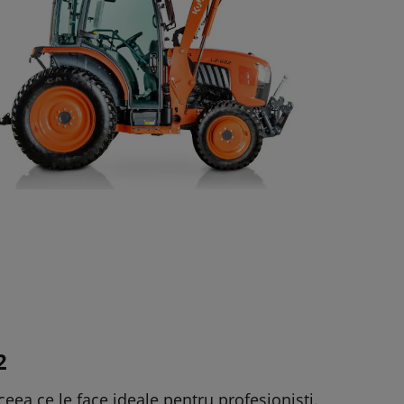
2
eea ce le face ideale pentru profesioniști.