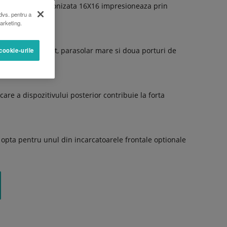
 transmisie sincronizata 16X16 impresioneaza prin
dvs. pentru a
marketing.
ditionat automat, parasolar mare si doua porturi de
cookie-urile
are a dispozitivului posterior contribuie la forta
ti opta pentru unul din incarcatoarele frontale optionale