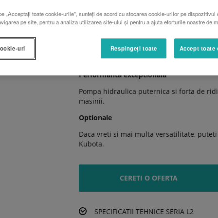
Transmisia HST in trei grupe sau cutia de
e „Acceptați toate cookie-urile”, sunteți de acord cu stocarea cookie-urilor pe dispozitivul 
manevrarea lina.
vigarea pe site, pentru a analiza utilizarea site-ului și pentru a ajuta eforturile noastre de 
Confort adevarat
Modelele de cabina sunt dotate cu aer con
cookie-uri
Respingeți toate
Accept toate 
incarcare USB.
Performanta exceptionala
Pompa hidraulica puternica si forta de ridic
masinii.
Optionale
Daca vreti si mai multa versatilitate, pute
Kubota.
CERETI O OFERTA
SPECIFICATII TEHNICE SERIA L2