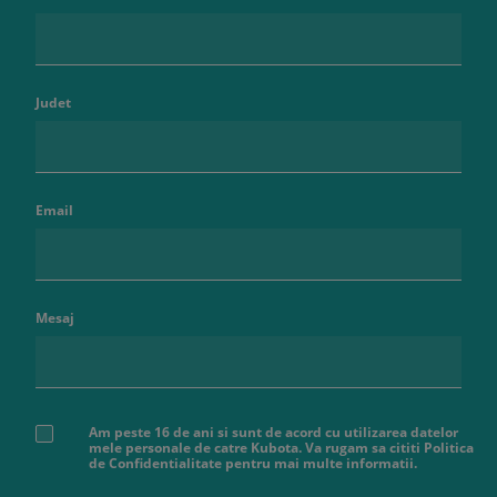
Judet
Email
Mesaj
Am peste 16 de ani si sunt de acord cu utilizarea datelor
mele personale de catre Kubota. Va rugam sa cititi Politica
de Confidentialitate pentru mai multe informatii.