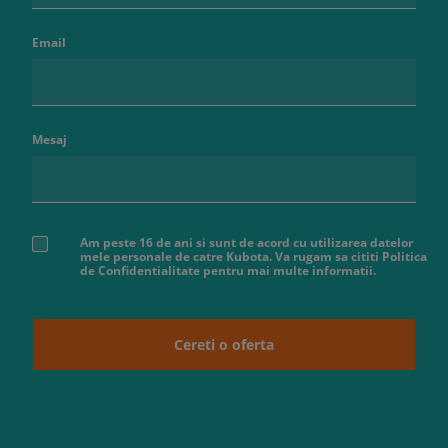
Email
Mesaj
Am peste 16 de ani si sunt de acord cu utilizarea datelor
mele personale de catre Kubota. Va rugam sa cititi Politica
de Confidentialitate pentru mai multe informatii.
Cereti o oferta