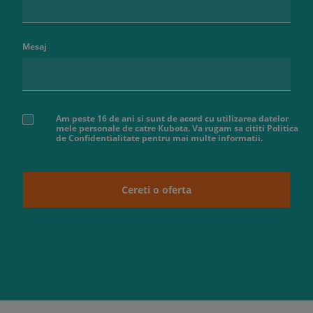
Mesaj
Am peste 16 de ani si sunt de acord cu utilizarea datelor
mele personale de catre Kubota. Va rugam sa cititi Politica
de Confidentialitate pentru mai multe informatii.
Cereti o oferta