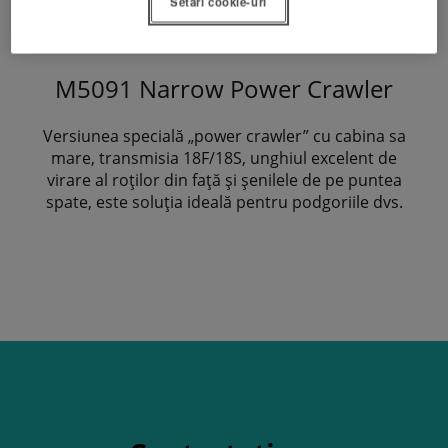
Setări cookie-uri
M5091 Narrow Power Crawler
Versiunea specială „power crawler” cu cabina sa
mare, transmisia 18F/18S, unghiul excelent de
virare al roților din față și șenilele de pe puntea
spate, este soluția ideală pentru podgoriile dvs.