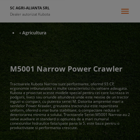
SC AGRI-ALIANTA SRL
Dealer autorizat Kubota
‹ Agricultura
M5001 Narrow Power Crawler
Tractoarele Kubota Narrow sunt performante, oferind 93 CP,
ergonomie imbunatatita si multe caracteristici cu valoare adaugata.
Kubota a proiectat aceste modele special pentru cei care lucreaza in
podgorii, livezi sau oriunde altundeva unde este nevoie de un tractor
ingust si compact, cu puterea seriei M. Datorita amprentei mari a
senilelor Power Krawler, greutatea tractorului este repartizata
uniform, oferind o mai buna stabilitate, o compactare redusa si
deteriorarea minima a solului. Tractoarele Seriei M5001 Narrow au 2
valve auxiliare in standard si optiunea de a mari numarul
conexiunilor hidraulice fata/spate pana la 5. este baza pentru o
productivitate si performanta crescute.