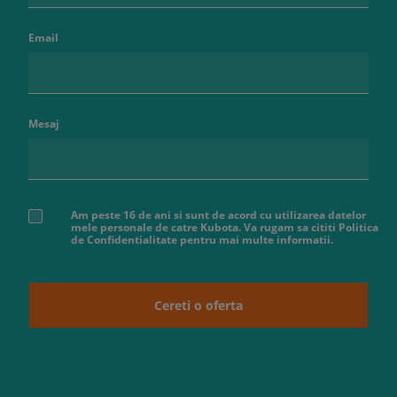
Email
Mesaj
Am peste 16 de ani si sunt de acord cu utilizarea datelor
mele personale de catre Kubota. Va rugam sa cititi Politica
de Confidentialitate pentru mai multe informatii.
Cereti o oferta