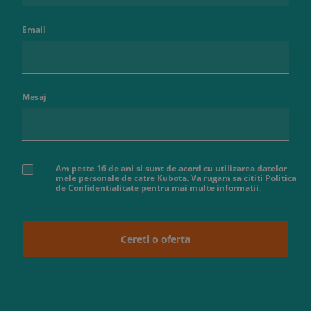
Email
Mesaj
Am peste 16 de ani si sunt de acord cu utilizarea datelor
mele personale de catre Kubota. Va rugam sa cititi Politica
de Confidentialitate pentru mai multe informatii.
Cereti o oferta