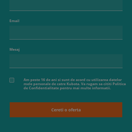
Email
Mesaj
Am peste 16 de ani si sunt de acord cu utilizarea datelor
mele personale de catre Kubota. Va rugam sa cititi Politica
de Confidentialitate pentru mai multe informatii.
Cereti o oferta