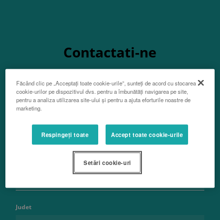
Contactati-ne
Făcând clic pe „Acceptați toate cookie-urile”, sunteți de acord cu stocarea
cookie-urilor pe dispozitivul dvs. pentru a îmbunătăți navigarea pe site,
pentru a analiza utilizarea site-ului și pentru a ajuta eforturile noastre de
marketing.
Nume
Respingeți toate
Accept toate cookie-urile
Prenume
Setări cookie-uri
Judet