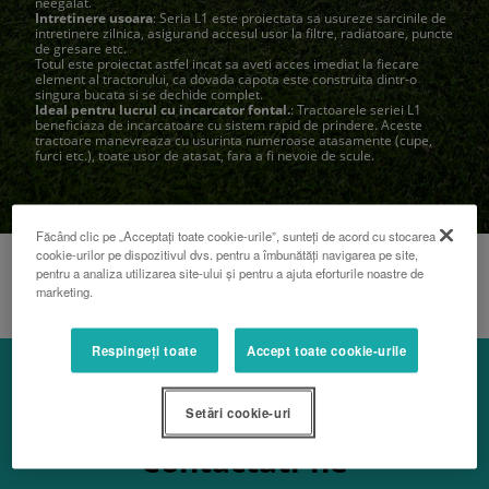
neegalat.
Intretinere usoara
: Seria L1 este proiectata sa usureze sarcinile de
intretinere zilnica, asigurand accesul usor la filtre, radiatoare, puncte
de gresare etc.
Totul este proiectat astfel incat sa aveti acces imediat la fiecare
element al tractorului, ca dovada capota este construita dintr-o
singura bucata si se dechide complet.
Ideal pentru lucrul cu incarcator fontal.
: Tractoarele seriei L1
beneficiaza de incarcatoare cu sistem rapid de prindere. Aceste
tractoare manevreaza cu usurinta numeroase atasamente (cupe,
furci etc.), toate usor de atasat, fara a fi nevoie de scule.
Făcând clic pe „Acceptați toate cookie-urile”, sunteți de acord cu stocarea
cookie-urilor pe dispozitivul dvs. pentru a îmbunătăți navigarea pe site,
pentru a analiza utilizarea site-ului și pentru a ajuta eforturile noastre de
marketing.
Respingeți toate
Accept toate cookie-urile
Setări cookie-uri
Contactati-ne