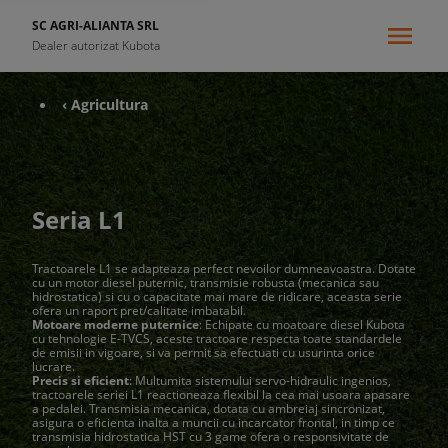
SC AGRI-ALIANTA SRL
Dealer autorizat Kubota
‹ Agricultura
Seria L1
Tractoarele L1 se adapteaza perfect nevoilor dumneavoastra. Dotate
cu un motor diesel puternic, transmisie robusta (mecanica sau
hidrostatica) si cu o capacitate mai mare de ridicare, aceasta serie
ofera un raport pret/calitate imbatabil.
Motoare moderne puternice
: Echipate cu moatoare diesel Kubota
cu tehnologie E-TVCS, aceste tractoare respecta toate standardele
de emisii in vigoare, si va permit sa efectuati cu usurinta orice
lucrare.
Precis si eficient
: Multumita sistemului servo-hidraulic ingenios,
tractoarele seriei L1 reactioneaza flexibil la cea mai usoara apasare
a pedalei. Transmisia mecanica, dotata cu ambreiaj sincronizat,
asigura o eficienta inalta a muncii cu incarcator frontal, in timp ce
transmisia hidrostatica HST cu 3 game ofera o responsivitate de