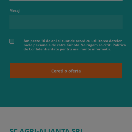
Mesaj
Am peste 16 de ani si sunt de acord cu utilizarea datelor
mele personale de catre Kubota. Va rugam sa cititi Politica
de Confidentialitate pentru mai multe informatii.
Cereti o oferta
SC AGRI-ALIANTA SRL