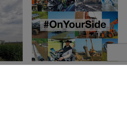
a ofera o
ipamente
omicultura,
 si pentru
este să
ă clasă,
Afla mai multe