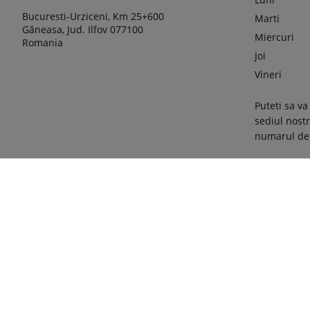
Bucuresti-Urziceni, Km 25+600
Marti
Găneasa, Jud. Ilfov 077100
Miercuri
Romania
Joi
Vineri
Puteti sa va
sediul nost
numarul de 
phone
075206