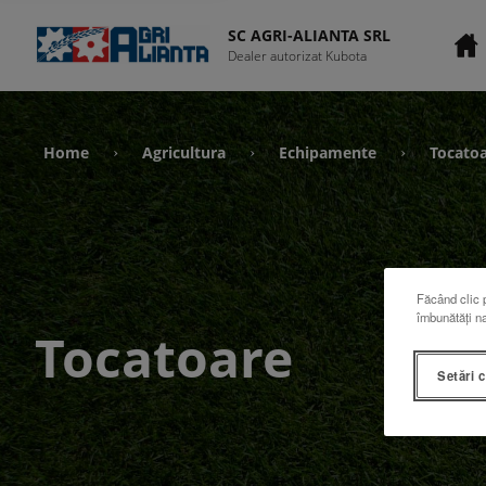
SC AGRI-ALIANTA SRL
Dealer autorizat Kubota
Home
Agricultura
Echipamente
Tocato
›
›
›
Făcând clic p
îmbunătăți na
Tocatoare
Setări 