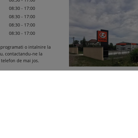
08:30 - 17:00
08:30 - 17:00
08:30 - 17:00
08:30 - 17:00
 programati o intalnire la
ru, contactandu-ne la
telefon de mai jos.
Infiintata in 2007, AGRI-ALIANTA v
1125
gama completa de masini si ech
pentru agricultura, viticultura, p
zootehnie, intretinere spatii verzi
sectorul forestier. Scopul nostru 
aducem clienților calitate de prim
inovație și servicii excepționale.
Afla mai multe