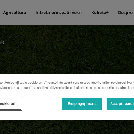
Agricultura
Intretinere spatii verzi
Kubota+
Despre
are
e „Acceptați toate cookie-urile”, sunteți de acord cu stocarea cookie-urilor pe dispozitivul 
vigarea pe site, pentru a analiza utilizarea site-ului și pentru a ajuta eforturile noastre de 
cookie-uri
Respingeți toate
Accept toate 