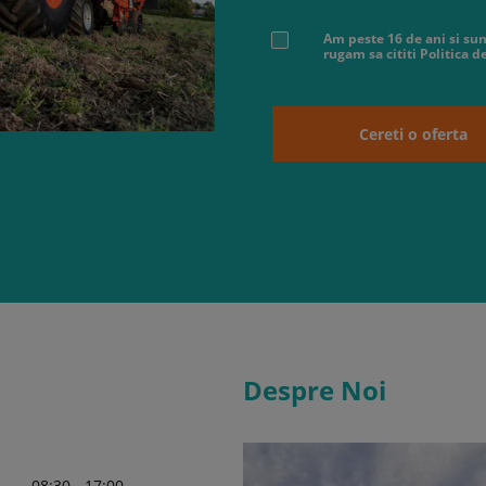
Am peste 16 de ani si sun
rugam sa cititi Politica 
Cereti o oferta
Despre Noi
08:30 - 17:00